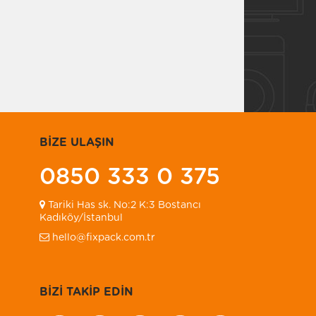
BİZE ULAŞIN
0850 333 0 375
Tariki Has sk. No:2 K:3 Bostancı
Kadıköy/İstanbul
hello@fixpack.com.tr
BİZİ TAKİP EDİN