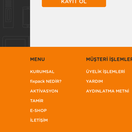
MENU
MÜŞTERİ İŞLEMLE
KURUMSAL
ÜYELİK İŞLEMLERİ
fixpack NEDİR?
YARDIM
AKTİVASYON
AYDINLATMA METNİ
TAMİR
E-SHOP
İLETİŞİM