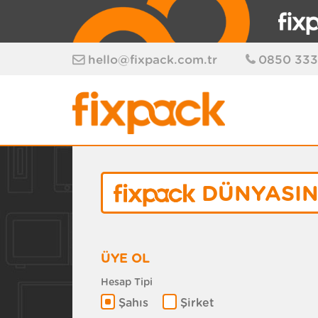
hello@fixpack.com.tr
0850 333
DÜNYASIN
ÜYE OL
Hesap Tipi
Şahıs
Şirket