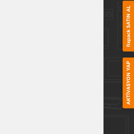
fixpack SATIN AL
AKTİVASYON YAP