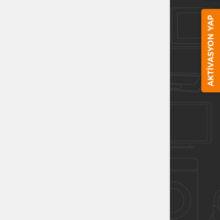
AKTİVASYON YAP