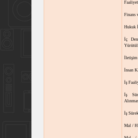
Faaliye
Finans 
Hukuk İ
İç Den
Yürütül
İletişi
İnsan K
İş Faal
İş Sür
Alınmas
İş Süre
Mal / H
Mal / 