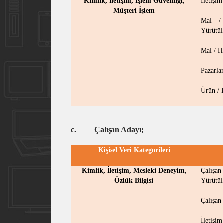
Kimlik, İletişim, İşlem Güvenliği,
İletişi
Müşteri İşlem
Mal / 
Yürütül
Mal / H
Pazarla
Ürün / 
c.
Çalışan Adayı;
Kişisel Veri Kategorileri
Kimlik, İletişim, Mesleki Deneyim,
Çalışa
Özlük Bilgisi
Yürütül
Çalışan
İletişi