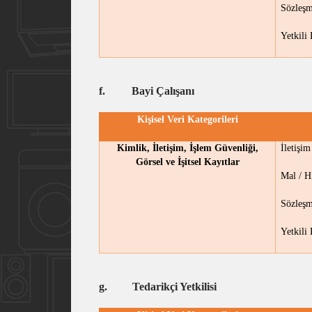
Sözleşm
Yetkili
f.
Bayi Çalışanı
Kişisel Veri Kategorileri
Kimlik, İletişim, İşlem Güvenliği,
İletişi
Görsel ve İşitsel Kayıtlar
Mal / H
Sözleşm
Yetkili
g.
Tedarikçi Yetkilisi