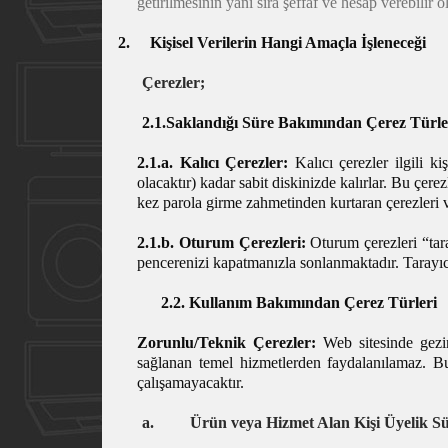
getirilmesinin yanı sıra şeffaf ve hesap verebilir 
2.
Kişisel Verilerin Hangi Amaçla İşleneceği
Çerezler;
2.1.Saklandığı Süre Bakımından Çerez Türle
2.1.a. Kalıcı Çerezler:
Kalıcı çerezler ilgili k
olacaktır) kadar sabit diskinizde kalırlar. Bu çer
kez parola girme zahmetinden kurtaran çerezleri ve
2.1.b. Oturum Çerezleri:
Oturum çerezleri “tara
pencerenizi kapatmanızla sonlanmaktadır. Tarayıcın
2.2. Kullanım Bakımından Çerez Türleri
Zorunlu/Teknik Çerezler:
Web sitesinde gezin
sağlanan temel hizmetlerden faydalanılamaz. Bu 
çalışamayacaktır.
a.
Ürün veya Hizmet Alan Kişi Üyelik Sü