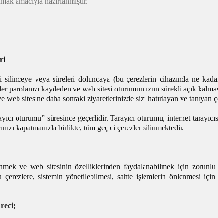
olmak amacıyla hazırlanmıştır.
ri
işi silinceye veya süreleri doluncaya (bu çerezlerin cihazında ne kada
ezler parolanızı kaydeden ve web sitesi oturumunuzun sürekli açık kalmas
 web sitesine daha sonraki ziyaretlerinizde sizi hatırlayan ve tanıyan çer
yıcı oturumu” süresince geçerlidir. Tarayıcı oturumu, internet tarayıcıs
ızı kapatmanızla birlikte, tüm geçici çerezler silinmektedir.
mek ve web sitesinin özelliklerinden faydalanabilmek için zorunlu 
çerezlere, sistemin yönetilebilmesi, sahte işlemlerin önlenmesi için
reci;