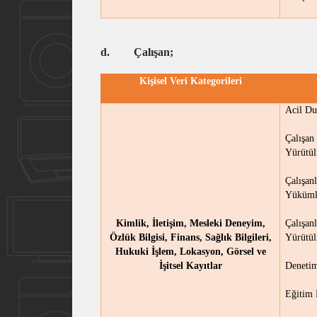
d.
Çalışan;
Kişisel Veri Kategorileri
Acil Du
Çalışa
Yürütül
Çalışa
Yükümlü
Kimlik, İletişim, Mesleki Deneyim,
Çalışan
Özlük Bilgisi, Finans, Sağlık Bilgileri,
Yürütül
Hukuki İşlem, Lokasyon, Görsel ve
İşitsel Kayıtlar
Denetim
Eğitim 