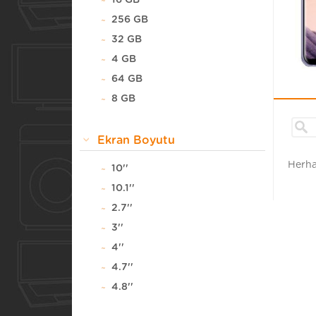
16 GB
256 GB
32 GB
4 GB
64 GB
8 GB
Ekran Boyutu
Herha
10''
10.1''
2.7''
3''
4''
4.7''
4.8''
5''