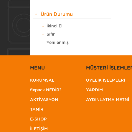
Kahverengi
Kırmızı
Ürün Durumu
Lacivert
İkinci El
Mavi
Sıfır
Pembe
Yenilenmiş
Rose Gold
Sarı
Silver
MENU
MÜŞTERİ İŞLEMLE
Siyah
Space Gray
KURUMSAL
ÜYELİK İŞLEMLERİ
Titan Gri
fixpack NEDİR?
YARDIM
Titanyum Gri
AKTİVASYON
AYDINLATMA METNİ
Yeşil
TAMİR
E-SHOP
İLETİŞİM