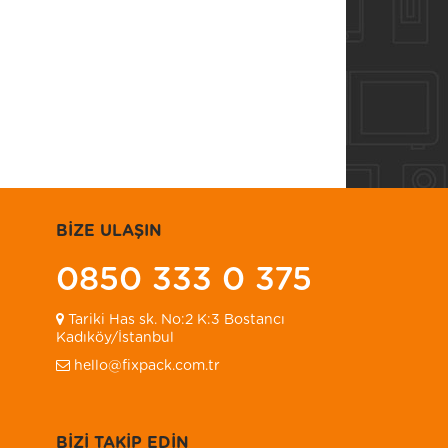
BİZE ULAŞIN
0850 333 0 375
Tariki Has sk. No:2 K:3 Bostancı
Kadıköy/İstanbul
hello@fixpack.com.tr
BİZİ TAKİP EDİN