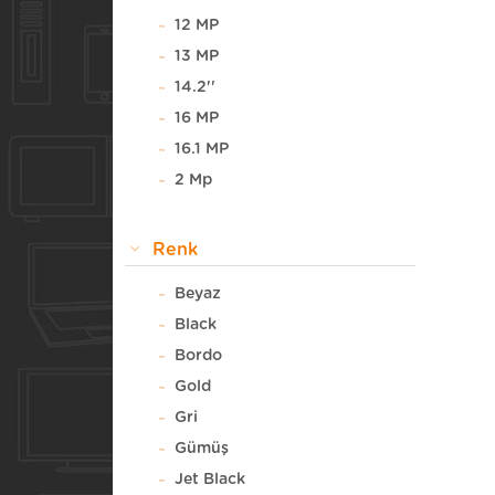
12 MP
13 MP
14.2''
16 MP
16.1 MP
2 Mp
20.7 MP
23 MP
Renk
3 MP
Beyaz
3.2 MP
Black
4 MP
Bordo
5 MP
Gold
8 MP
Gri
Gümüş
Jet Black