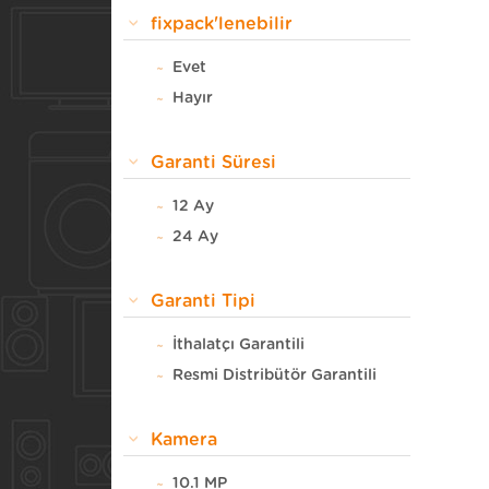
5.1''
fixpack'lenebilir
5.2''
Evet
5.3''
Hayır
5.5''
5.6''
Garanti Süresi
5.7''
5.8''
12 Ay
5.9''
24 Ay
6''
6.2''
Garanti Tipi
6.3''
İthalatçı Garantili
6.4''
Resmi Distribütör Garantili
7''
7.9''
Kamera
8''
9.0''
10.1 MP